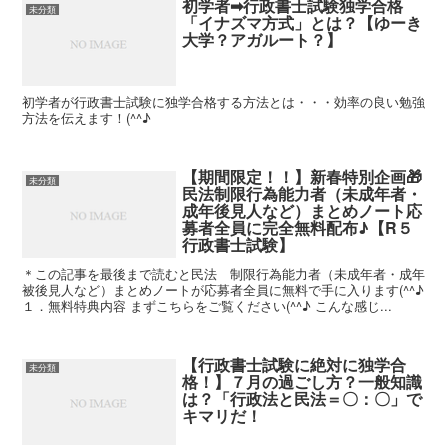
初学者➡行政書士試験独学合格
未分類
「イナズマ方式」とは？【ゆーき
大学？アガルート？】
初学者が行政書士試験に独学合格する方法とは・・・効率の良い勉強
方法を伝えます！(^^♪
【期間限定！！】新春特別企画🎁
未分類
民法制限行為能力者（未成年者・
成年後見人など）まとめノート応
募者全員に完全無料配布♪【R５
行政書士試験】
＊この記事を最後まで読むと民法 制限行為能力者（未成年者・成年
被後見人など）まとめノートが応募者全員に無料で手に入ります(^^♪
１．無料特典内容 まずこちらをご覧ください(^^♪ こんな感じ...
【行政書士試験に絶対に独学合
未分類
格！】７月の過ごし方？一般知識
は？「行政法と民法＝〇：〇」で
キマリだ！