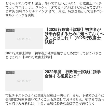
どうもトアルです！ 最近、暑いですね( ﾉД`)ｼｸｼｸ… 行政書士バッチ
でカッコつけようと ジャケット来てるトアルは汗だらだらでござい
ます笑 無料コンサルティング さて、最近、特別企画として無料コン
サルティングを実施...
【2025行政書士試験】初学者が
未分類
独学合格するために知っておくべ
きことはこれ！【2025行政書士
試験】
2025行政書士試験 初学者が独学合格するために知っておくべきこ
とはこれ！【2025行政書士試験】
2022年度 行政書士試験に独学
未分類
合格する極意とは？
市販テキストのように無駄な記載は一切せず、また、予備校のように
長期的に時間を割いて頂くことも意図しておりません。初学者であっ
ても約３カ月あれば、十分、合格に必要な基礎学力が身に付く