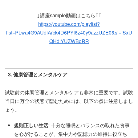
↓講座sample動画はこちら💁‍♀️
https://youtube.com/playlist?
list=PLwa4G9AUdlArck4D6PYi6z40y9azzUZE0&si=fSxU
QHdiYUZWBdRR
3. 健康管理とメンタルケア
試験前の体調管理とメンタルケアも非常に重要です。試験
当日に万全の状態で臨むためには、以下の点に注意しまし
ょう。
規則正しい生活
: 十分な睡眠とバランスの取れた食事
を心がけることが、集中力や記憶力の維持に役立ち