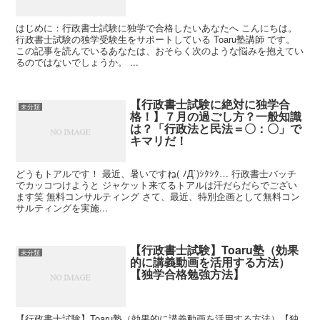
はじめに：行政書士試験に独学で合格したいあなたへ こんにちは。
行政書士試験の独学受験生をサポートしている Toaru塾講師 です。
この記事を読んでいるあなたは、おそらく次のような悩みを抱えてい
るのではないでしょうか。 ...
【行政書士試験に絶対に独学合
未分類
格！】７月の過ごし方？一般知識
は？「行政法と民法＝〇：〇」で
キマリだ！
どうもトアルです！ 最近、暑いですね( ﾉД`)ｼｸｼｸ… 行政書士バッチ
でカッコつけようと ジャケット来てるトアルは汗だらだらでござい
ます笑 無料コンサルティング さて、最近、特別企画として無料コン
サルティングを実施...
【行政書士試験】Toaru塾（効果
未分類
的に講義動画を活用する方法）
【独学合格勉強方法】
【行政書士試験】Toaru塾（効果的に講義動画を活用する方法）【独