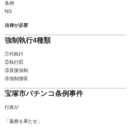
条例
NG
法律が必要
強制執行4種類
①代執行
②執行罰
③直接強制
④強制徴収
宝塚市パチンコ条例事件
行政が
「義務を果たせ」