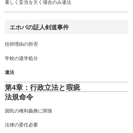
著しく妥当を欠く場合のみ違法
エホバの証人剣道事件
信仰理由の拒否
学校の退学処分
違法
第4章：行政立法と瑕疵
法規命令
国民の権利義務に関係
法律の委任必要