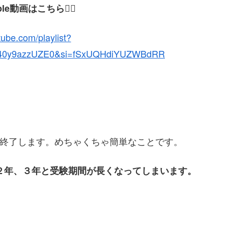
le動画はこちら💁‍♀️
tube.com/playlist?
6z40y9azzUZE0&si=fSxUQHdiYUZWBdRR
終了します。めちゃくちゃ簡単なことです。
２年、３年と受験期間が長くなってしまいます。