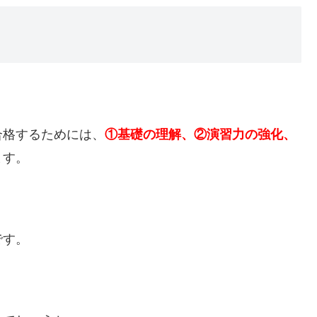
合格するためには、
①基礎の理解、②演習力の強化、
ます。
です。