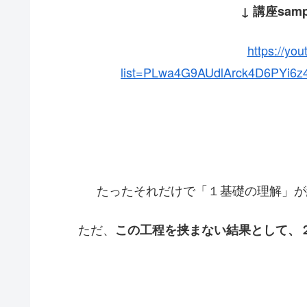
↓ 講座samp
https://you
list=PLwa4G9AUdlArck4D6PYi
たったそれだけで「１基礎の理解」が
ただ、
この工程を挟まない結果として、