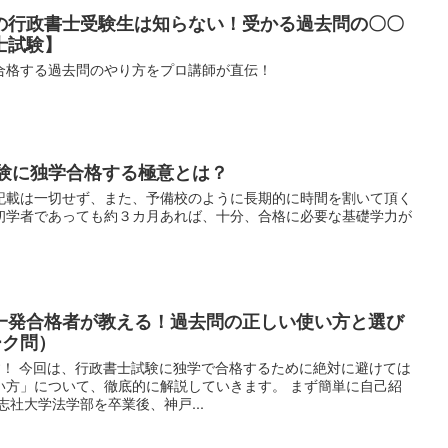
%の行政書士受験生は知らない！受かる過去問の〇〇
士試験】
合格する過去問のやり方をプロ講師が直伝！
試験に独学合格する極意とは？
記載は一切せず、また、予備校のように長期的に時間を割いて頂く
初学者であっても約３カ月あれば、十分、合格に必要な基礎学力が
一発合格者が教える！過去問の正しい使い方と選び
ーク問）
です！ 今回は、行政書士試験に独学で合格するために絶対に避けては
い方」について、徹底的に解説していきます。 まず簡単に自己紹
志社大学法学部を卒業後、神戸...